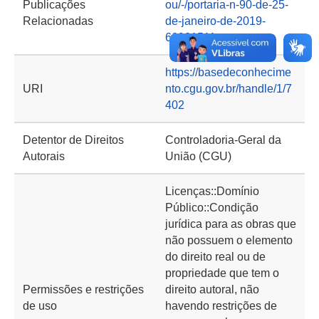
Publicações
ou/-/portaria-n-90-de-25-
Relacionadas
de-janeiro-de-2019-
60921511
https://basedeconhecime
URI
nto.cgu.gov.br/handle/1/7
402
Detentor de Direitos
Controladoria-Geral da
Autorais
União (CGU)
Licenças::Domínio
Público::Condição
jurídica para as obras que
não possuem o elemento
do direito real ou de
propriedade que tem o
Permissões e restrições
direito autoral, não
de uso
havendo restrições de