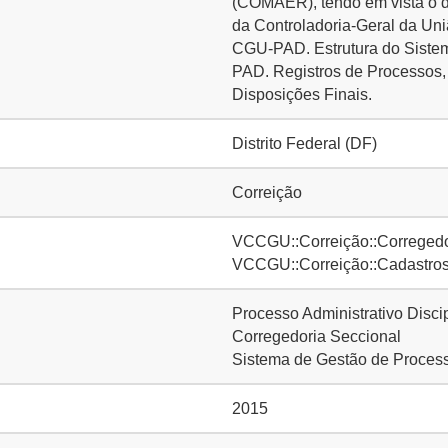
(COMAER), tendo em vista o di
da Controladoria-Geral da Uni
CGU-PAD. Estrutura do Sis
PAD. Registros de Processos,
Disposições Finais.
Distrito Federal (DF)
Correição
VCCGU::Correição::Corregedo
VCCGU::Correição::Cadastros 
Processo Administrativo Disci
Corregedoria Seccional
Sistema de Gestão de Proces
2015