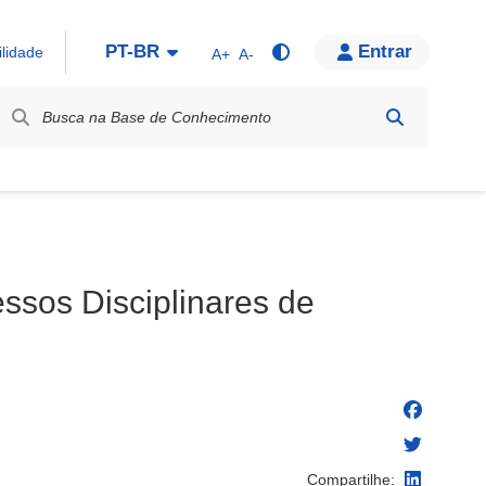
PT-BR
Entrar
ilidade
A+
A-
bel / Rótulo
sos Disciplinares de
Compartilhe: