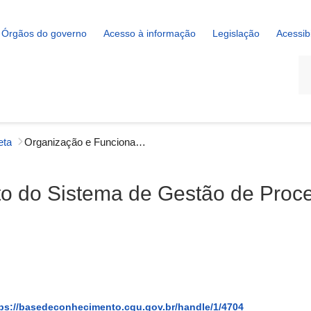
Órgãos do governo
Acesso à informação
Legislação
Acessib
La
eta
Organização e Funcionamento do Sistema de Gestão de Processos Disciplinares de Servidores Civis
 do Sistema de Gestão de Proces
ps://basedeconhecimento.cgu.gov.br/handle/1/4704