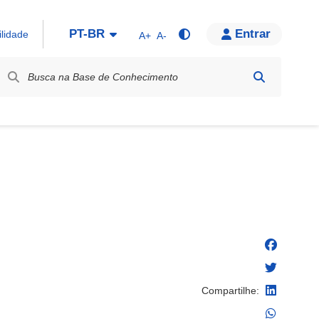
PT-BR
Entrar
ilidade
A+
A-
bel / Rótulo
Compartilhe: