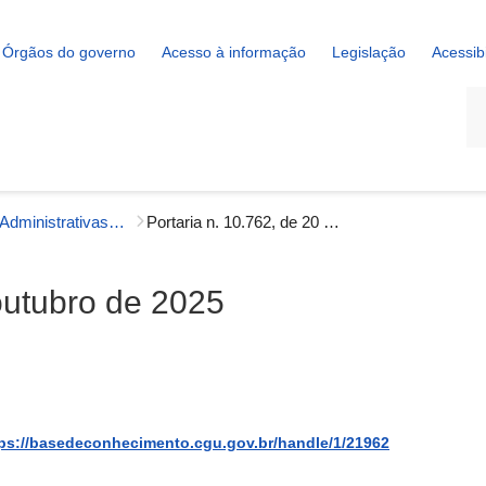
Órgãos do governo
Acesso à informação
Legislação
Acessib
La
Portarias Administrativas - Gestão Interna
Portaria n. 10.762, de 20 de outubro de 2025
 outubro de 2025
ps://basedeconhecimento.cgu.gov.br/handle/1/21962