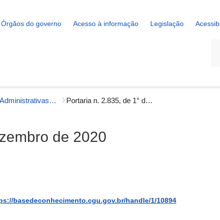
Órgãos do governo
Acesso à informação
Legislação
Acessib
La
Portarias Administrativas - Gestão Interna
Portaria n. 2.835, de 1° de dezembro de 2020
dezembro de 2020
ps://basedeconhecimento.cgu.gov.br/handle/1/10894