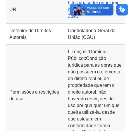
https://basedeconhecime
URI
nto.cgu.gov.br/handle/1/1
2691
Detentor de Direitos
Controladoria-Geral da
Autorais
União (CGU)
Licenças::Domínio
Público::Condição
jurídica para as obras que
não possuem o elemento
do direito real ou de
propriedade que tem o
Permissões e restrições
direito autoral, não
de uso
havendo restrições de
uso por qualquer um que
queira utilizá-la, desde
que estejam em
conformidade com o