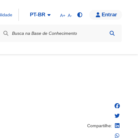
PT-BR
Entrar
ilidade
A+
A-
bel / Rótulo
Compartilhe: