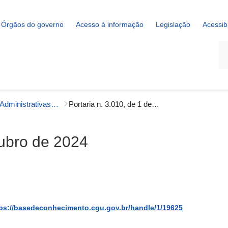
Órgãos do governo
Acesso à informação
Legislação
Acessib
La
Portarias Administrativas - Gestão Interna
Portaria n. 3.010, de 1 de outubro de 2024
tubro de 2024
ps://basedeconhecimento.cgu.gov.br/handle/1/19625