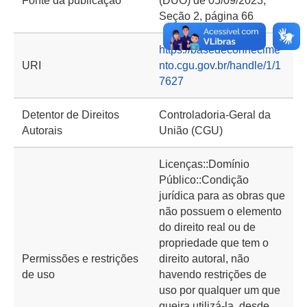
Fonte da publicação
(DUO) de 05/09/2023,
Seção 2, página 66
https://basedeconhecime
URI
nto.cgu.gov.br/handle/1/1
7627
Detentor de Direitos
Controladoria-Geral da
Autorais
União (CGU)
Licenças::Domínio
Público::Condição
jurídica para as obras que
não possuem o elemento
do direito real ou de
propriedade que tem o
Permissões e restrições
direito autoral, não
de uso
havendo restrições de
uso por qualquer um que
queira utilizá-la, desde