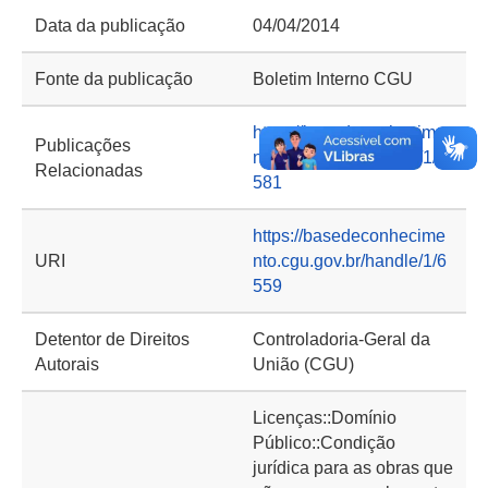
Data da publicação
04/04/2014
Fonte da publicação
Boletim Interno CGU
https://basedeconhecime
Publicações
nto.cgu.gov.br/handle/1/6
Relacionadas
581
https://basedeconhecime
URI
nto.cgu.gov.br/handle/1/6
559
Detentor de Direitos
Controladoria-Geral da
Autorais
União (CGU)
Licenças::Domínio
Público::Condição
jurídica para as obras que