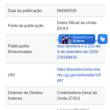
Data da publicação
08/09/2020
Diário Oficial da União
Fonte da publicação
(DOU)
https://www.in.gov.br/web/
Publicações
dou/-/portaria-n-2.101-de-
Relacionadas
4-de-setembro-de-2020-
276168435
https://basedeconhecime
URI
nto.cgu.gov.br/handle/1/9
697
Detentor de Direitos
Controladoria-Geral da
Autorais
União (CGU)