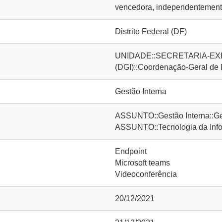
vencedora, independentemente
Distrito Federal (DF)
UNIDADE::SECRETARIA-EXE
(DGI)::Coordenação-Geral de
Gestão Interna
ASSUNTO::Gestão Interna::Ge
ASSUNTO::Tecnologia da Inf
Endpoint
Microsoft teams
Videoconferência
20/12/2021