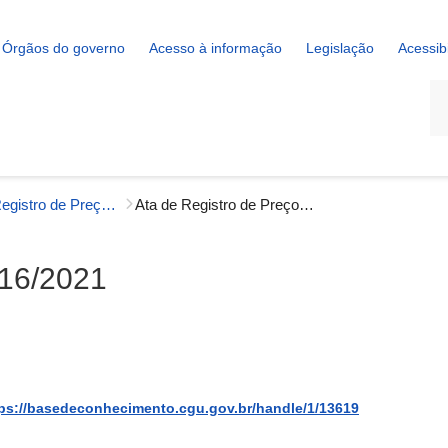
Órgãos do governo
Acesso à informação
Legislação
Acessib
La
Atas de Registro de Preços - Gestão Interna
Ata de Registro de Preços n. 16/2021
 16/2021
ps://basedeconhecimento.cgu.gov.br/handle/1/13619