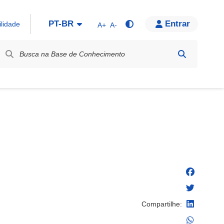
PT-BR
Entrar
ilidade
A+
A-
bel / Rótulo
Compartilhe: