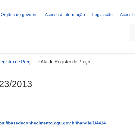
Órgãos do governo
Acesso à informação
Legislação
Acessib
La
Atas de Registro de Preços - Gestão Interna
Ata de Registro de Preços n. 23/2013
 23/2013
ps://basedeconhecimento.cgu.gov.br/handle/1/4414