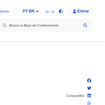
PT-BR
Entrar
ilidade
A+
A-
bel / Rótulo
Compartilhe: