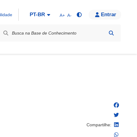
PT-BR
Entrar
ilidade
A+
A-
bel / Rótulo
Compartilhe: