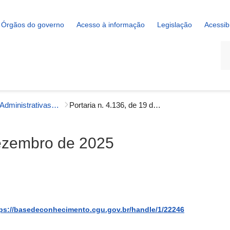
Órgãos do governo
Acesso à informação
Legislação
Acessib
La
Portarias Administrativas - Gestão Interna
Portaria n. 4.136, de 19 de dezembro de 2025
dezembro de 2025
ps://basedeconhecimento.cgu.gov.br/handle/1/22246