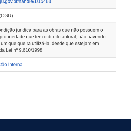
gu.gov.br/handle/1/15488
 (CGU)
ondição jurídica para as obras que não possuem o
 propriedade que tem o direito autoral, não havendo
 um que queira utilizá-la, desde que estejam em
da Lei nº 9.610/1998.
stão Interna