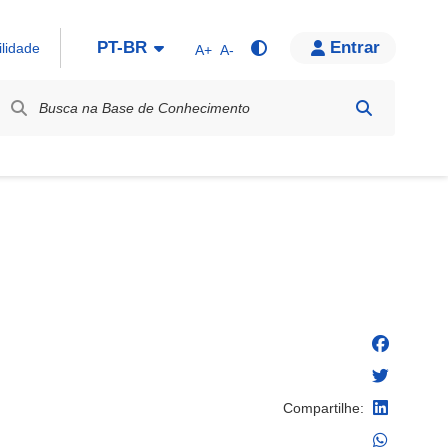
PT-BR
Entrar
ilidade
A+
A-
bel / Rótulo
Compartilhe: