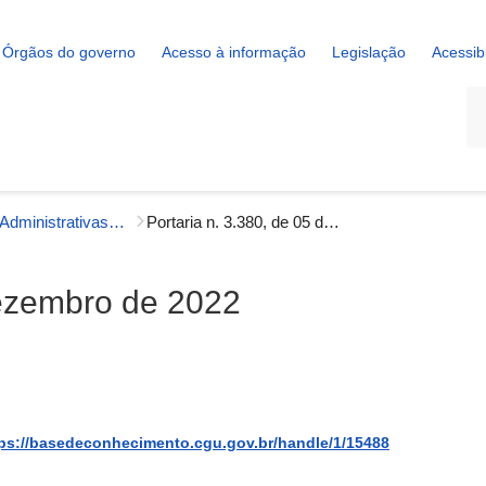
Órgãos do governo
Acesso à informação
Legislação
Acessib
La
Portarias Administrativas - Gestão Interna
Portaria n. 3.380, de 05 de dezembro de 2022
dezembro de 2022
ps://basedeconhecimento.cgu.gov.br/handle/1/15488