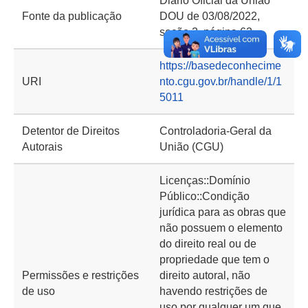
Diário Oficial da União
Fonte da publicação
DOU de 03/08/2022,
seção 2, página 62
https://basedeconhecime
URI
nto.cgu.gov.br/handle/1/1
5011
Detentor de Direitos
Controladoria-Geral da
Autorais
União (CGU)
Licenças::Domínio
Público::Condição
jurídica para as obras que
não possuem o elemento
do direito real ou de
propriedade que tem o
Permissões e restrições
direito autoral, não
de uso
havendo restrições de
uso por qualquer um que