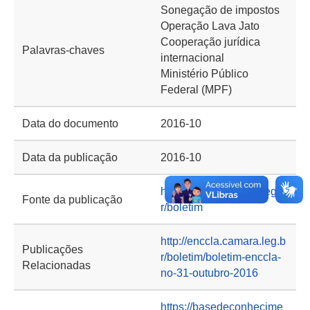
Sonegação de impostos
Operação Lava Jato
Cooperação jurídica
Palavras-chaves
internacional
Ministério Público
Federal (MPF)
Data do documento
2016-10
Data da publicação
2016-10
http://enccla.camara.leg.b
Fonte da publicação
r/boletim
http://enccla.camara.leg.b
Publicações
r/boletim/boletim-enccla-
Relacionadas
no-31-outubro-2016
https://basedeconhecime