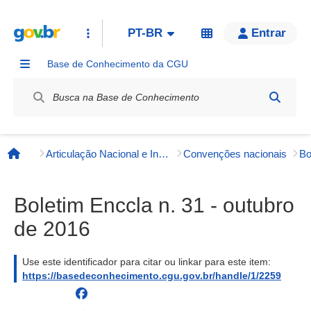
PT-BR
Entrar
Base de Conhecimento da CGU
Label / Rótulo
Articulação Nacional e Internacional
Convenções nacionais
Bo
Página inicial
Boletim Enccla n. 31 - outubro
de 2016
Use este identificador para citar ou linkar para este item:
https://basedeconhecimento.cgu.gov.br/handle/1/2259