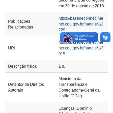
decorrência de correções
em 30 de agosto de 2018
https://basedeconhecime
Publicações
nto.cgu.gov.br/handle/1/2
Relacionadas
229
https://basedeconhecime
URI
nto.cgu.gov.br/handle/1/3
015
Descrição física
1 p.
Ministério da
Detentor de Direitos
Transparência e
Autorais
Controladoria-Geral da
União (CGU)
Licenças::Domínio