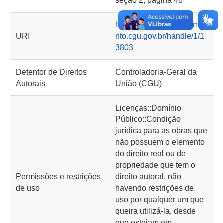
seção 2, página 48
https://basedeconhecime
URI
nto.cgu.gov.br/handle/1/1
3803
Detentor de Direitos
Controladoria-Geral da
Autorais
União (CGU)
Licenças::Domínio
Público::Condição
jurídica para as obras que
não possuem o elemento
do direito real ou de
propriedade que tem o
Permissões e restrições
direito autoral, não
de uso
havendo restrições de
uso por qualquer um que
queira utilizá-la, desde
que estejam em