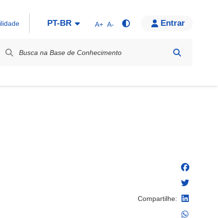
PT-BR
Entrar
ilidade
A+
A-
bel / Rótulo
Compartilhe: