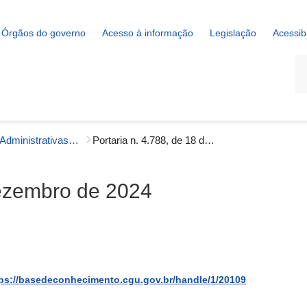
Órgãos do governo
Acesso à informação
Legislação
Acessib
La
Portarias Administrativas - Gestão Interna
Portaria n. 4.788, de 18 de dezembro de 2024
dezembro de 2024
ps://basedeconhecimento.cgu.gov.br/handle/1/20109