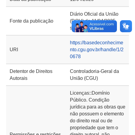
Diário Oficial da União
Fonte da publicação
(DOU) de 11/04/2025,
seção 2, página 63
https://basedeconhecime
URI
nto.cgu.gov.br/handle/1/2
0678
Detentor de Direitos
Controladoria-Geral da
Autorais
União (CGU)
Licenças::Domínio
Público. Condição
jurídica para as obras que
não possuem o elemento
do direito real ou de
propriedade que tem o
Permissões e restrições
direito autoral, não