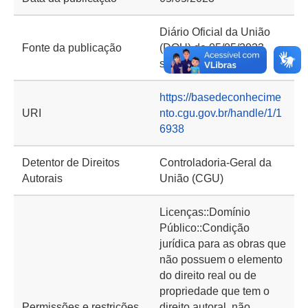
Diário Oficial da União
Fonte da publicação
(DOU) de 05/05/2023,
seção 2, página 59
https://basedeconhecime
URI
nto.cgu.gov.br/handle/1/1
6938
Detentor de Direitos
Controladoria-Geral da
Autorais
União (CGU)
Licenças::Domínio
Público::Condição
jurídica para as obras que
não possuem o elemento
do direito real ou de
propriedade que tem o
Permissões e restrições
direito autoral, não