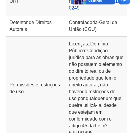
URI
nto.cgu.gov.br/handle/1/1
0249
Detentor de Direitos
Controladoria-Geral da
Autorais
União (CGU)
Licenças::Domínio
Público::Condição
jurídica para as obras que
não possuem o elemento
do direito real ou de
propriedade que tem o
Permissões e restrições
direito autoral, não
de uso
havendo restrições de
uso por qualquer um que
queira utilizá-la, desde
que estejam em
conformidade com o
artigo 45 da Lei nº
9.610/1998.