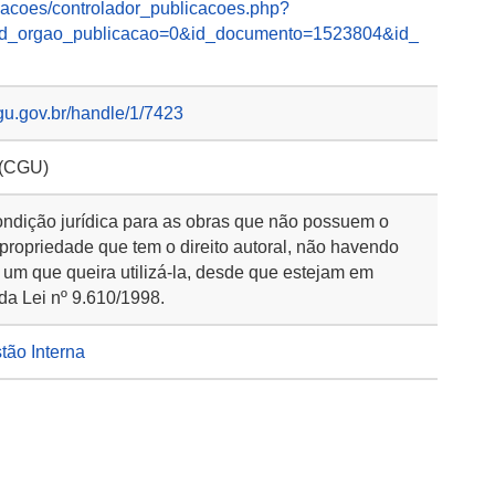
licacoes/controlador_publicacoes.php?
&id_orgao_publicacao=0&id_documento=1523804&id_
gu.gov.br/handle/1/7423
 (CGU)
ondição jurídica para as obras que não possuem o
 propriedade que tem o direito autoral, não havendo
 um que queira utilizá-la, desde que estejam em
da Lei nº 9.610/1998.
stão Interna