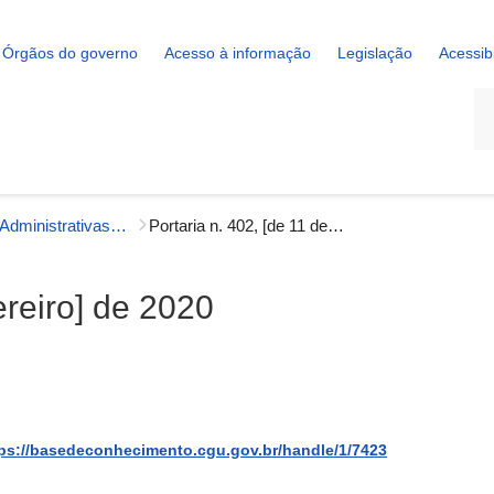
Órgãos do governo
Acesso à informação
Legislação
Acessib
La
Portarias Administrativas - Gestão Interna
Portaria n. 402, [de 11 de fevereiro] de 2020
ereiro] de 2020
ps://basedeconhecimento.cgu.gov.br/handle/1/7423