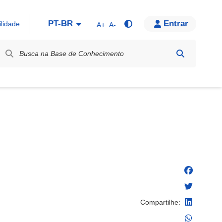
PT-BR
Entrar
ilidade
A+
A-
bel / Rótulo
Compartilhe: