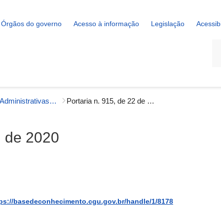
Órgãos do governo
Acesso à informação
Legislação
Acessib
La
Portarias Administrativas - Gestão Interna
Portaria n. 915, de 22 de abril de 2020
il de 2020
ps://basedeconhecimento.cgu.gov.br/handle/1/8178