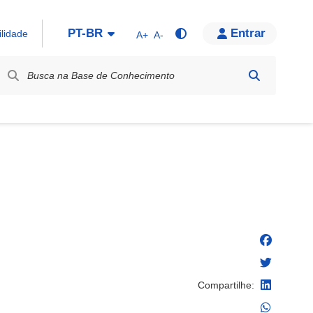
PT-BR
Entrar
ilidade
A+
A-
bel / Rótulo
Compartilhe: