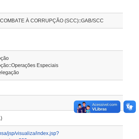
 COMBATE À CORRUPÇÃO (SCC)::GAB/SCC
pção
ão::Operações Especiais
elegação
.)
nsa/jsp/visualiza/index.jsp?