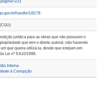
&pagina=233
gu.gov.br/handle/1/8178
 (CGU)
ondição jurídica para as obras que não possuem o
 propriedade que tem o direito autoral, não havendo
 um que queira utilizá-la, desde que estejam em
da Lei nº 9.610/1998.
stão Interna
ombate à Corrupção