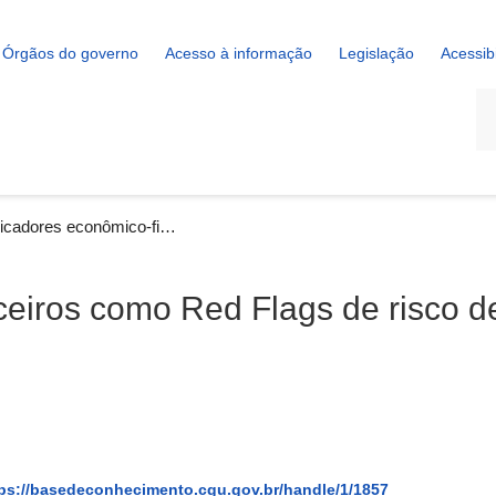
Órgãos do governo
Acesso à informação
Legislação
Acessib
La
Indicadores econômico-financeiros como Red Flags de risco de fraudes ou manipulação contábil [Vídeo]
ceiros como Red Flags de risco d
ps://basedeconhecimento.cgu.gov.br/handle/1/1857