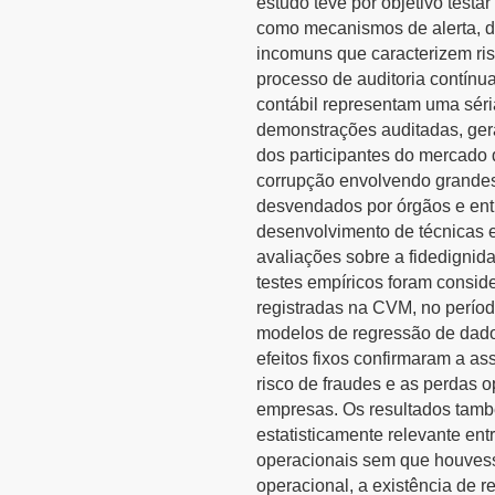
estudo teve por objetivo test
como mecanismos de alerta, 
incomuns que caracterizem ri
processo de auditoria contínu
contábil representam uma séri
demonstrações auditadas, gera
dos participantes do mercado
corrupção envolvendo grandes
desvendados por órgãos e ent
desenvolvimento de técnicas 
avaliações sobre a fidedignida
testes empíricos foram consi
registradas na CVM, no perío
modelos de regressão de dados
efeitos fixos confirmaram a as
risco de fraudes e as perdas 
empresas. Os resultados tamb
estatisticamente relevante ent
operacionais sem que houvess
operacional, a existência de 