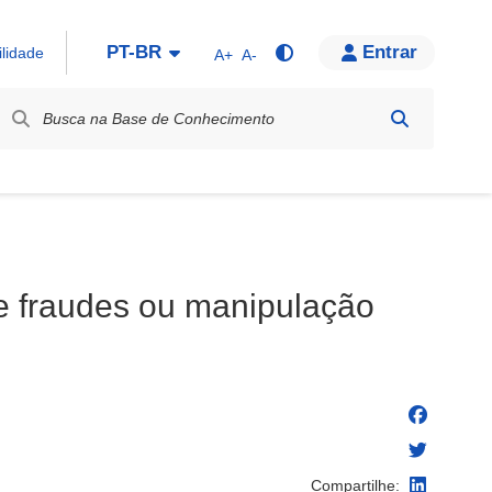
PT-BR
Entrar
ilidade
A+
A-
bel / Rótulo
e fraudes ou manipulação
Compartilhe: