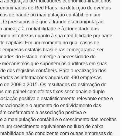
ar a adequação de indicadores econômico-financeiros
denominados de Red Flags, na detecção de eventos
scos de fraude ou manipulação contábil, em um
a. O pressuposto é que a fraude e a manipulação
a ameaça à confiabilidade e à idoneidade das
ndo incertezas quanto à sua credibilidade por parte
 de capitais. Em um momento no qual casos de
 empresas estatais brasileiras começaram a ser
idades do Estado, emerge a necessidade do
e mecanismos que suportem os auditores em suas
de dos registros contábeis. Para a realização dos
deradas as informações anuais de 490 empresas
do de 2008 a 2015. Os resultados da estimação de
 em painel com efeitos fixos seccionais e duplo
sociação positiva e estatisticamente relevante entre o
operacionais e o aumento do endividamento das
ém confirmaram a associação positiva e
re a manipulação contábil e o crescimento das receitas
e um crescimento equivalente no fluxo de caixa
rentabilidade não condizente com outras empresas do