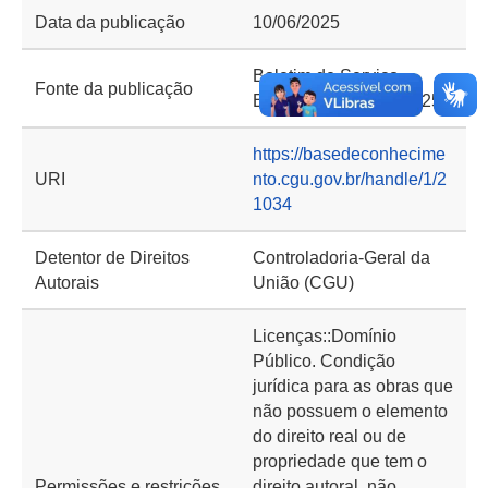
Data da publicação
10/06/2025
Boletim de Serviço
Fonte da publicação
Eletrônico em 10/6/2025
https://basedeconhecime
URI
nto.cgu.gov.br/handle/1/2
1034
Detentor de Direitos
Controladoria-Geral da
Autorais
União (CGU)
Licenças::Domínio
Público. Condição
jurídica para as obras que
não possuem o elemento
do direito real ou de
propriedade que tem o
Permissões e restrições
direito autoral, não