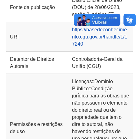
Diário Oficial da União
Fonte da publicação
(DOU) de 28/06/2023,
seção 2, página 57
https://basedeconhecime
URI
nto.cgu.gov.br/handle/1/1
7240
Detentor de Direitos
Controladoria-Geral da
Autorais
União (CGU)
Licenças::Domínio
Público::Condição
jurídica para as obras que
não possuem o elemento
do direito real ou de
propriedade que tem o
Permissões e restrições
direito autoral, não
de uso
havendo restrições de
uso por qualquer um que