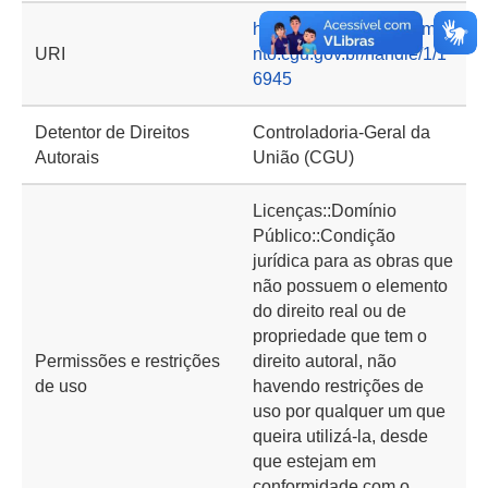
https://basedeconhecime
URI
nto.cgu.gov.br/handle/1/1
6945
Detentor de Direitos
Controladoria-Geral da
Autorais
União (CGU)
Licenças::Domínio
Público::Condição
jurídica para as obras que
não possuem o elemento
do direito real ou de
propriedade que tem o
Permissões e restrições
direito autoral, não
de uso
havendo restrições de
uso por qualquer um que
queira utilizá-la, desde
que estejam em
conformidade com o