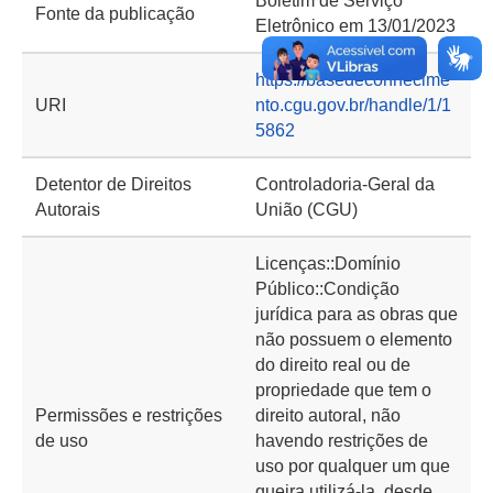
Boletim de Serviço
Fonte da publicação
Eletrônico em 13/01/2023
https://basedeconhecime
URI
nto.cgu.gov.br/handle/1/1
5862
Detentor de Direitos
Controladoria-Geral da
Autorais
União (CGU)
Licenças::Domínio
Público::Condição
jurídica para as obras que
não possuem o elemento
do direito real ou de
propriedade que tem o
Permissões e restrições
direito autoral, não
de uso
havendo restrições de
uso por qualquer um que
queira utilizá-la, desde