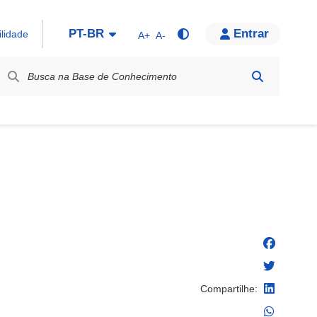
PT-BR
Entrar
ilidade
A+
A-
bel / Rótulo
Compartilhe: