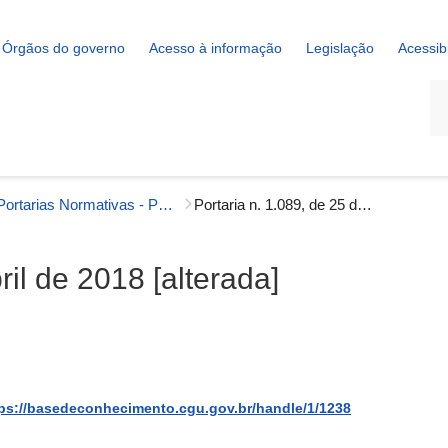
Órgãos do governo
Acesso à informação
Legislação
Acessib
La
Portarias Normativas - Prevenção da Corrupção, Integridade e Transparência Pública
Portaria n. 1.089, de 25 de abril de 2018 [alterada]
ril de 2018 [alterada]
ps://basedeconhecimento.cgu.gov.br/handle/1/1238