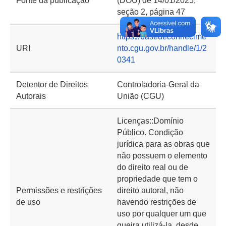
Fonte da publicação
(DOU) de 14/01/2025,
seção 2, página 47
https://basedeconhecime
URI
nto.cgu.gov.br/handle/1/2
0341
Detentor de Direitos
Controladoria-Geral da
Autorais
União (CGU)
Licenças::Domínio
Público. Condição
jurídica para as obras que
não possuem o elemento
do direito real ou de
propriedade que tem o
Permissões e restrições
direito autoral, não
de uso
havendo restrições de
uso por qualquer um que
queira utilizá-la, desde