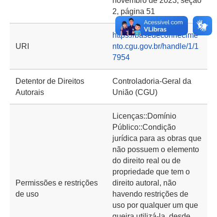
novembro de 2023, seção
2, página 51
https://basedeconhecime
URI
nto.cgu.gov.br/handle/1/1
7954
Detentor de Direitos
Controladoria-Geral da
Autorais
União (CGU)
Licenças::Domínio
Público::Condição
jurídica para as obras que
não possuem o elemento
do direito real ou de
propriedade que tem o
Permissões e restrições
direito autoral, não
de uso
havendo restrições de
uso por qualquer um que
queira utilizá-la, desde