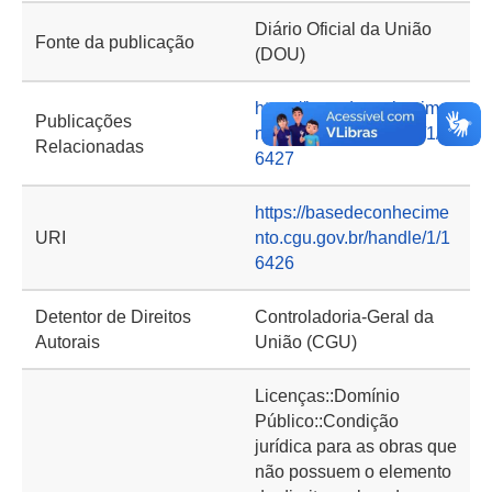
Diário Oficial da União
Fonte da publicação
(DOU)
https://basedeconhecime
Publicações
nto.cgu.gov.br/handle/1/1
Relacionadas
6427
https://basedeconhecime
URI
nto.cgu.gov.br/handle/1/1
6426
Detentor de Direitos
Controladoria-Geral da
Autorais
União (CGU)
Licenças::Domínio
Público::Condição
jurídica para as obras que
não possuem o elemento