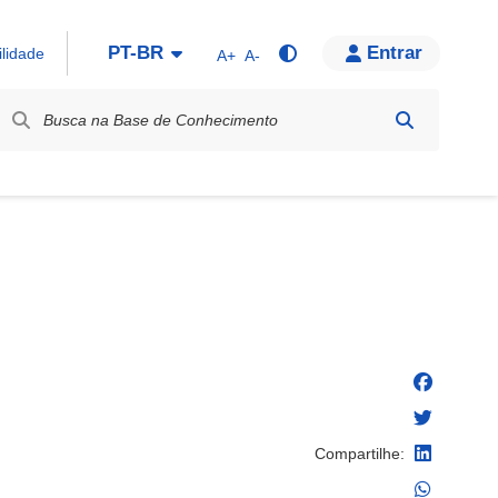
PT-BR
Entrar
ilidade
A+
A-
bel / Rótulo
Compartilhe: