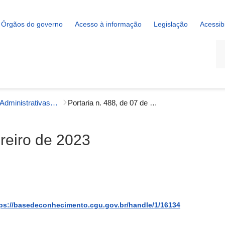
Órgãos do governo
Acesso à informação
Legislação
Acessib
La
Portarias Administrativas - Gestão Interna
Portaria n. 488, de 07 de fevereiro de 2023
ereiro de 2023
ps://basedeconhecimento.cgu.gov.br/handle/1/16134