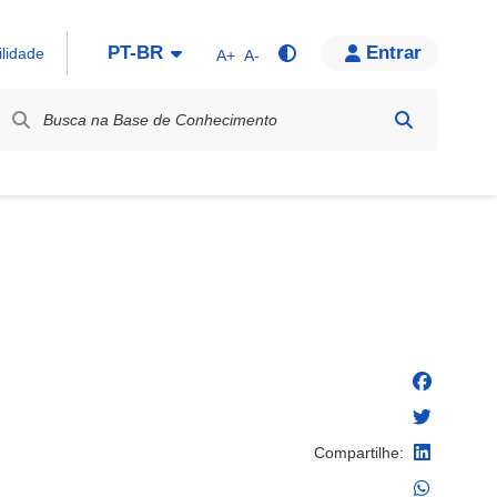
PT-BR
Entrar
ilidade
A+
A-
bel / Rótulo
Compartilhe: