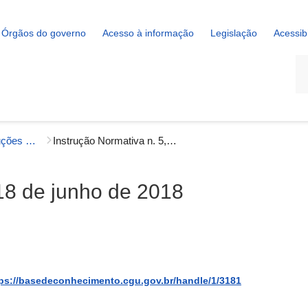
Órgãos do governo
Acesso à informação
Legislação
Acessib
La
Enunciados, Instruções e Orientações Normativas - Ouvidoria
Instrução Normativa n. 5, de 18 de junho de 2018
 18 de junho de 2018
ps://basedeconhecimento.cgu.gov.br/handle/1/3181