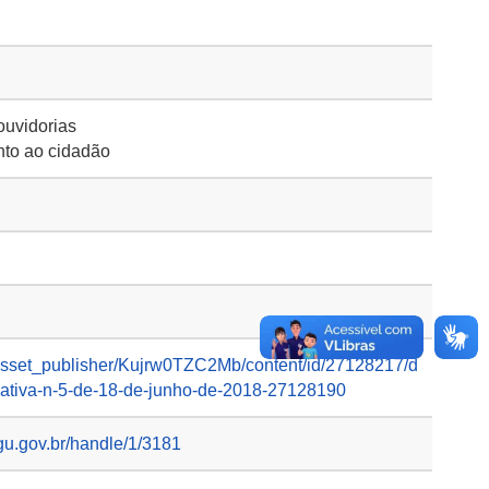
ouvidorias
to ao cidadão
-/asset_publisher/Kujrw0TZC2Mb/content/id/27128217/d
mativa-n-5-de-18-de-junho-de-2018-27128190
gu.gov.br/handle/1/3181