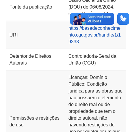
Diário Oficial da União
Fonte da publicação
(DOU) de 06/08/2024,
seção 2, página 49
https://basedeconhecime
URI
nto.cgu.gov.br/handle/1/1
9333
Detentor de Direitos
Controladoria-Geral da
Autorais
União (CGU)
Licenças::Domínio
Público::Condição
jurídica para as obras que
não possuem o elemento
do direito real ou de
propriedade que tem o
Permissões e restrições
direito autoral, não
de uso
havendo restrições de
uso por qualquer um que