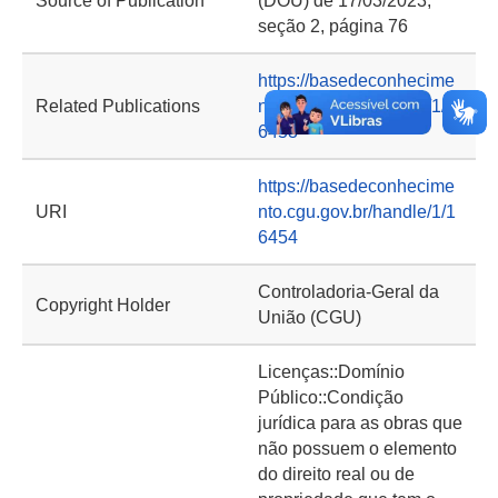
Source of Publication
(DOU) de 17/03/2023,
seção 2, página 76
https://basedeconhecime
Related Publications
nto.cgu.gov.br/handle/1/1
6453
https://basedeconhecime
URI
nto.cgu.gov.br/handle/1/1
6454
Controladoria-Geral da
Copyright Holder
União (CGU)
Licenças::Domínio
Público::Condição
jurídica para as obras que
não possuem o elemento
do direito real ou de