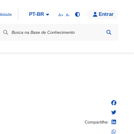
PT-BR
Entrar
ilidade
A+
A-
bel / Rótulo
Compartilhe: