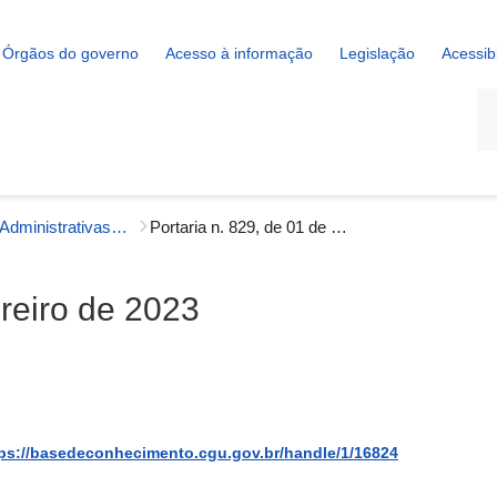
Órgãos do governo
Acesso à informação
Legislação
Acessib
La
Portarias Administrativas - Gestão Interna
Portaria n. 829, de 01 de fevereiro de 2023
ereiro de 2023
ps://basedeconhecimento.cgu.gov.br/handle/1/16824