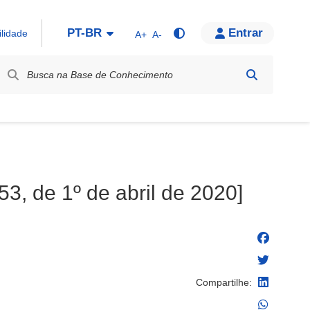
PT-BR
Entrar
ilidade
A+
A-
bel / Rótulo
53, de 1º de abril de 2020]
Compartilhe: