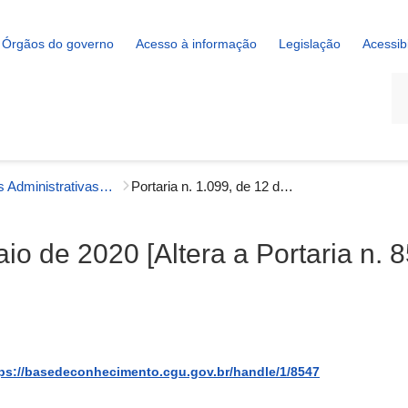
Órgãos do governo
Acesso à informação
Legislação
Acessib
La
Portarias Administrativas - Auditoria Interna
Portaria n. 1.099, de 12 de maio de 2020 [Altera a Portaria n. 853, de 1º de abril de 2020]
io de 2020 [Altera a Portaria n. 8
ps://basedeconhecimento.cgu.gov.br/handle/1/8547