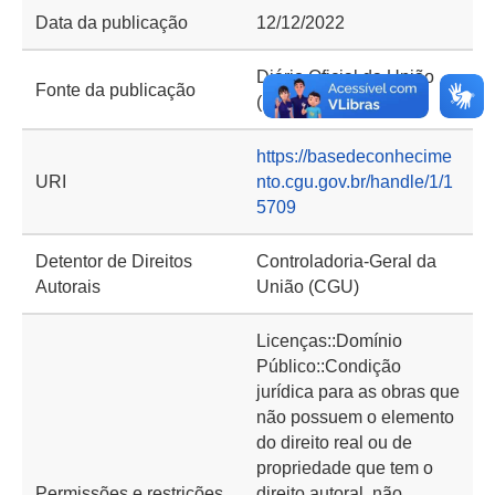
Data da publicação
12/12/2022
Diário Oficial da União
Fonte da publicação
(DOU)
https://basedeconhecime
URI
nto.cgu.gov.br/handle/1/1
5709
Detentor de Direitos
Controladoria-Geral da
Autorais
União (CGU)
Licenças::Domínio
Público::Condição
jurídica para as obras que
não possuem o elemento
do direito real ou de
propriedade que tem o
Permissões e restrições
direito autoral, não