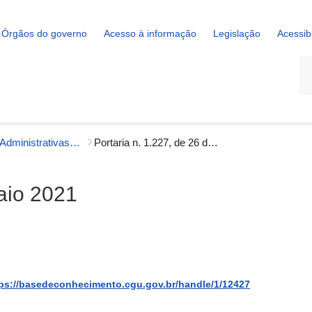
Órgãos do governo
Acesso à informação
Legislação
Acessib
La
Portarias Administrativas - Gestão Interna
Portaria n. 1.227, de 26 de maio 2021
maio 2021
ps://basedeconhecimento.cgu.gov.br/handle/1/12427