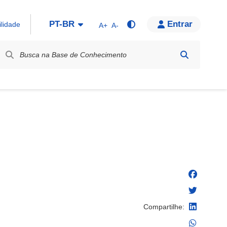
PT-BR
Entrar
ilidade
A+
A-
bel / Rótulo
Compartilhe: