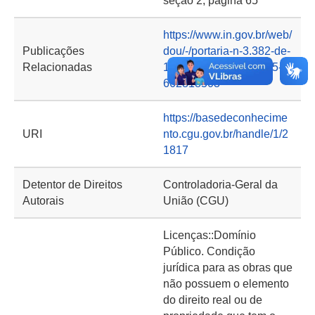
seção 2, página 65
https://www.in.gov.br/web/
Publicações
dou/-/portaria-n-3.382-de-
Relacionadas
10-de-outubro-de-2025-
662818503
https://basedeconhecime
URI
nto.cgu.gov.br/handle/1/2
1817
Detentor de Direitos
Controladoria-Geral da
Autorais
União (CGU)
Licenças::Domínio
Público. Condição
jurídica para as obras que
não possuem o elemento
do direito real ou de