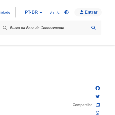
PT-BR
Entrar
ilidade
A+
A-
bel / Rótulo
Compartilhe: