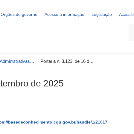
Órgãos do governo
Acesso à informação
Legislação
Acessib
La
Portarias Administrativas - Gestão Interna
Portaria n. 3.123, de 16 de setembro de 2025
setembro de 2025
ps://basedeconhecimento.cgu.gov.br/handle/1/21617