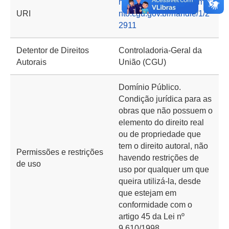
https://basedeconhecime
URI
nto.cgu.gov.br/handle/1/2
2911
Detentor de Direitos
Controladoria-Geral da
Autorais
União (CGU)
Domínio Público.
Condição jurídica para as
obras que não possuem o
elemento do direito real
ou de propriedade que
tem o direito autoral, não
Permissões e restrições
havendo restrições de
de uso
uso por qualquer um que
queira utilizá-la, desde
que estejam em
conformidade com o
artigo 45 da Lei nº
9.610/1998.