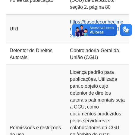
Fonte da publicação
(DOU) de 29/5/2026,
seção 2, página 80
https://basedeconhecime
URI
nto.cgu.gov.br/handle/1/2
2883
Detentor de Direitos
Controladoria-Geral da
Autorais
União (CGU)
Licença padrão para
publicações. Utilizada
para o objeto cujo
detentor de direitos
autorais patrimoniais seja
a CGU, como
documentos produzidos
pelos servidores e
Permissões e restrições
colaboradores da CGU
de uso
no âmbito de suas