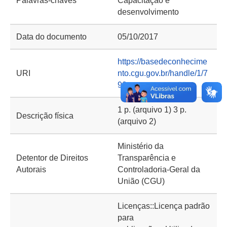
Palavras-chaves
Capacitação e
desenvolvimento
Data do documento
05/10/2017
https://basedeconhecime
URI
nto.cgu.gov.br/handle/1/7
98
1 p. (arquivo 1) 3 p.
Descrição física
(arquivo 2)
Ministério da
Detentor de Direitos
Transparência e
Autorais
Controladoria-Geral da
União (CGU)
Licenças::Licença padrão
para