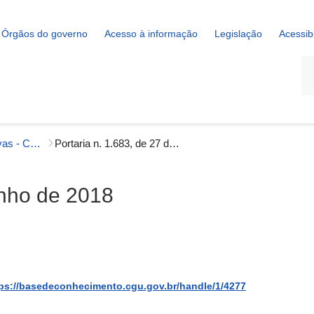
Órgãos do governo
Acesso à informação
Legislação
Acessib
La
Portarias Normativas - Correição
Portaria n. 1.683, de 27 de junho de 2018
unho de 2018
ps://basedeconhecimento.cgu.gov.br/handle/1/4277