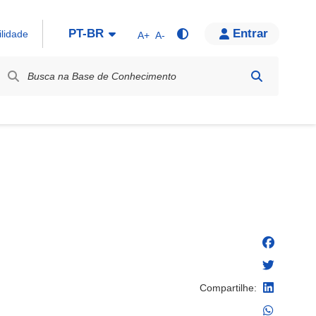
PT-BR
Entrar
ilidade
A+
A-
bel / Rótulo
Compartilhe: