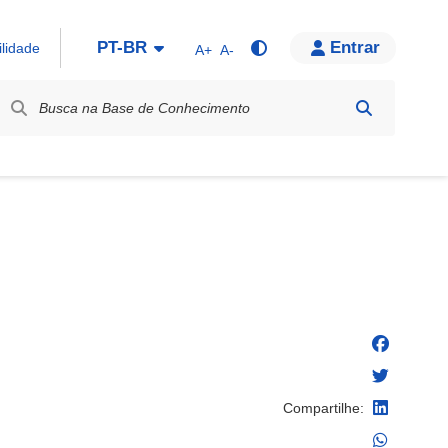
PT-BR
Entrar
ilidade
A+
A-
bel / Rótulo
Compartilhe: