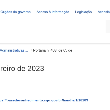
Órgãos do governo
Acesso à informação
Legislação
Acessib
La
Portarias Administrativas - Gestão Interna
Portaria n. 493, de 09 de fevereiro de 2023
ereiro de 2023
ps://basedeconhecimento.cgu.gov.br/handle/1/16109