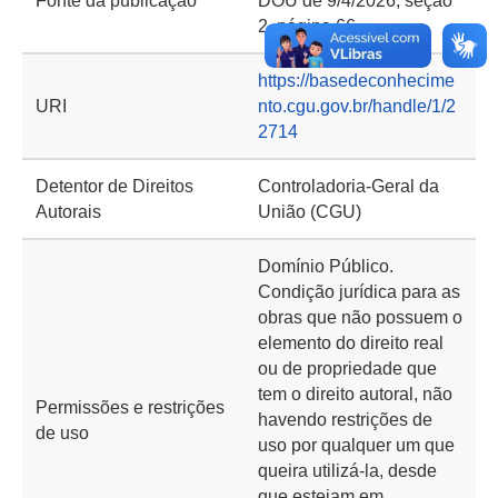
Fonte da publicação
DOU de 9/4/2026, seção
2, página 66
https://basedeconhecime
URI
nto.cgu.gov.br/handle/1/2
2714
Detentor de Direitos
Controladoria-Geral da
Autorais
União (CGU)
Domínio Público.
Condição jurídica para as
obras que não possuem o
elemento do direito real
ou de propriedade que
tem o direito autoral, não
Permissões e restrições
havendo restrições de
de uso
uso por qualquer um que
queira utilizá-la, desde
que estejam em