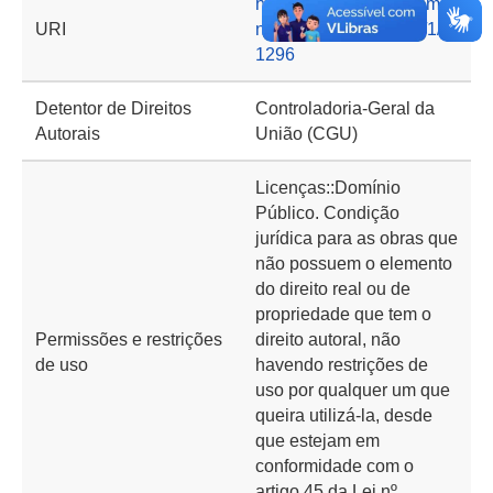
https://basedeconhecime
URI
nto.cgu.gov.br/handle/1/2
1296
Detentor de Direitos
Controladoria-Geral da
Autorais
União (CGU)
Licenças::Domínio
Público. Condição
jurídica para as obras que
não possuem o elemento
do direito real ou de
propriedade que tem o
Permissões e restrições
direito autoral, não
de uso
havendo restrições de
uso por qualquer um que
queira utilizá-la, desde
que estejam em
conformidade com o
artigo 45 da Lei nº