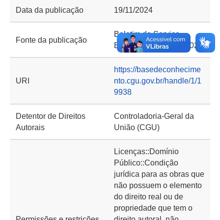
Data da publicação
19/11/2024
Boletim de Serviço
Fonte da publicação
Eletrônico em 19/11/2024
https://basedeconhecime
URI
nto.cgu.gov.br/handle/1/1
9938
Detentor de Direitos
Controladoria-Geral da
Autorais
União (CGU)
Licenças::Domínio
Público::Condição
jurídica para as obras que
não possuem o elemento
do direito real ou de
propriedade que tem o
Permissões e restrições
direito autoral, não